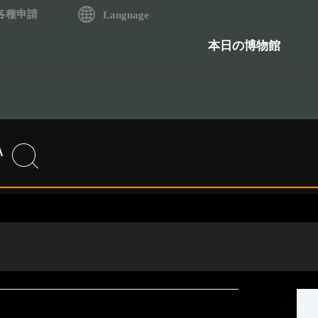
各種申請
システム
Language
歴史資料検索システム
石造物
本日の博物館