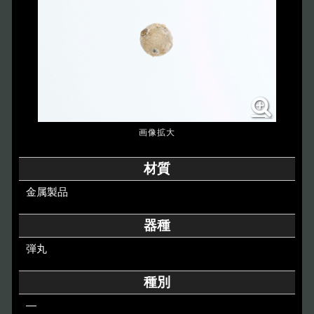
博物館のご案内
About
遺跡のご紹介
Site
アクセス
Access
各種申請
材質
Applications
金属製品
トピックス
Topics
器種
弾丸
イベント
Event
種別
デジタルアーカイブ
Digital Archive
―