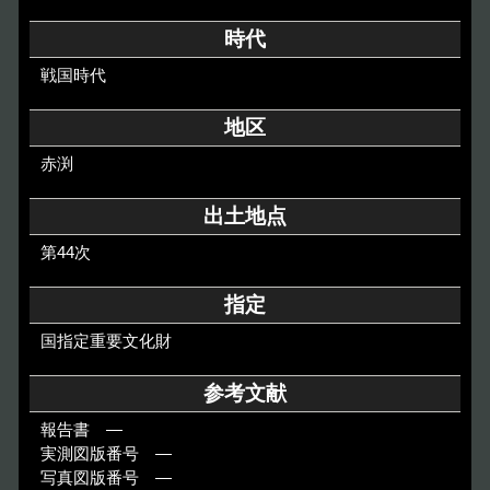
その他のご案内
時代
Others
戦国時代
地区
赤渕
出土地点
第44次
指定
国指定重要文化財
参考文献
報告書 ―
実測図版番号 ―
写真図版番号 ―