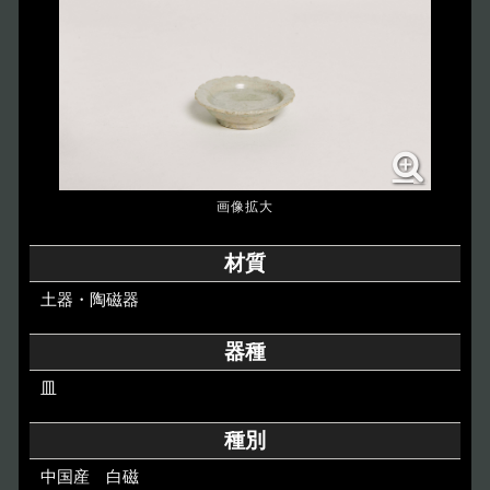
博物館のご案内
About
遺跡のご紹介
Site
アクセス
Access
各種申請
材質
Applications
土器・陶磁器
トピックス
Topics
器種
皿
イベント
Event
種別
デジタルアーカイブ
Digital Archive
中国産 白磁