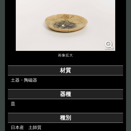
博物館のご案内
About
遺跡のご紹介
Site
アクセス
Access
各種申請
材質
Applications
土器・陶磁器
トピックス
Topics
器種
皿
イベント
Event
種別
デジタルアーカイブ
Digital Archive
日本産 土師質