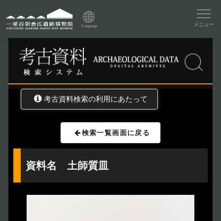
資料データベーストップ
メニュー
Language
トップ
資料データベース
考古資料検索
考古資料検索の利用にあたって
検索一覧画面に戻る
資料名 土師質皿
トップページ
Index
本日の博物館
Today