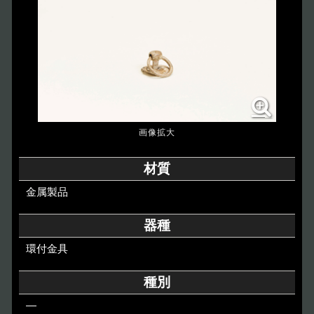
博物館のご案内
About
遺跡のご紹介
Site
アクセス
Access
各種申請
材質
Applications
金属製品
トピックス
Topics
器種
環付金具
イベント
Event
種別
デジタルアーカイブ
Digital Archive
―