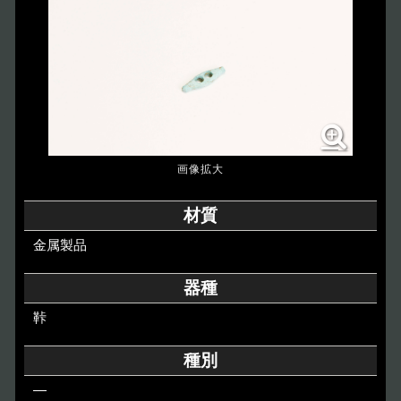
博物館のご案内
About
遺跡のご紹介
Site
アクセス
Access
各種申請
材質
Applications
金属製品
トピックス
Topics
器種
鞐
イベント
Event
種別
デジタルアーカイブ
Digital Archive
―