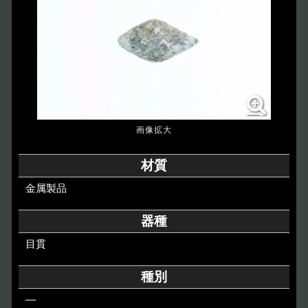
博物館のご案内
About
遺跡のご紹介
Site
アクセス
Access
各種申請
材質
Applications
金属製品
トピックス
Topics
器種
目貫
イベント
Event
種別
デジタルアーカイブ
Digital Archive
―