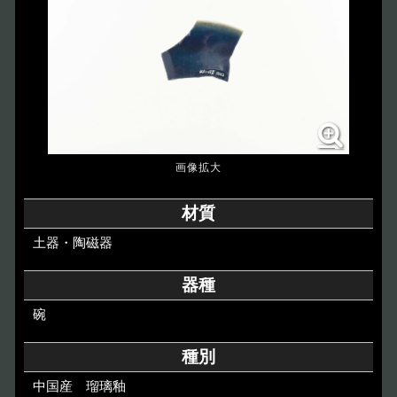
博物館のご案内
About
遺跡のご紹介
Site
アクセス
Access
各種申請
材質
Applications
土器・陶磁器
トピックス
Topics
器種
碗
イベント
Event
種別
デジタルアーカイブ
Digital Archive
中国産 瑠璃釉