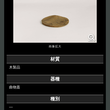
博物館のご案内
About
遺跡のご紹介
Site
アクセス
Access
各種申請
材質
Applications
木製品
トピックス
Topics
器種
曲物蓋
イベント
Event
種別
デジタルアーカイブ
Digital Archive
―