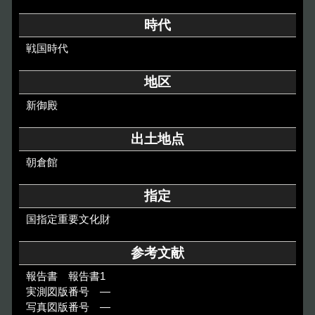
その他のご案内
時代
Others
戦国時代
地区
新御殿
出土地点
朝倉館
指定
国指定重要文化財
参考文献
報告書 報告書1
実測図版番号 ―
写真図版番号 ―