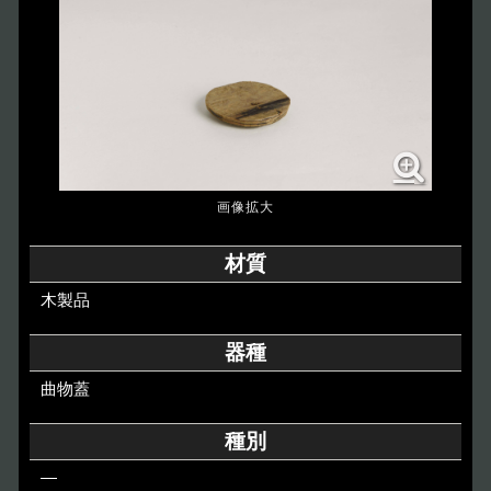
博物館のご案内
About
遺跡のご紹介
Site
アクセス
Access
各種申請
材質
Applications
木製品
トピックス
Topics
器種
曲物蓋
イベント
Event
種別
デジタルアーカイブ
Digital Archive
―