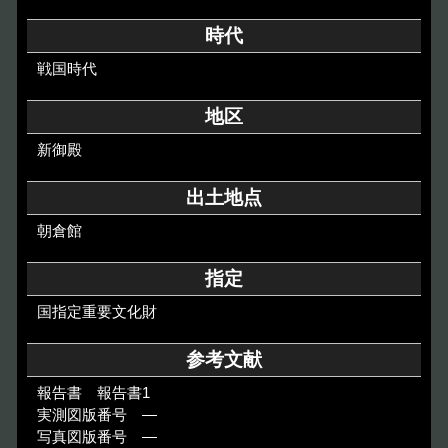
その他のご案内
時代
Others
戦国時代
地区
新御殿
出土地点
朝倉館
指定
国指定重要文化財
参考文献
報告書 報告書1
実測図版番号 ―
写真図版番号 ―