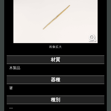
博物館のご案内
About
遺跡のご紹介
Site
アクセス
Access
各種申請
材質
Applications
木製品
トピックス
Topics
器種
箸
イベント
Event
種別
デジタルアーカイブ
Digital Archive
―