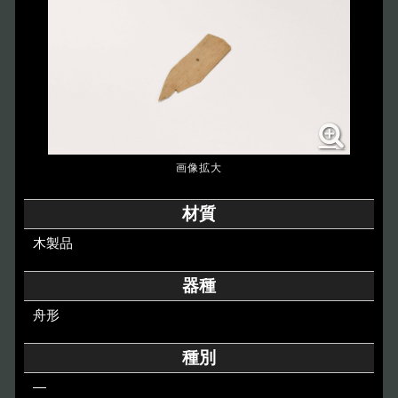
博物館のご案内
About
遺跡のご紹介
Site
アクセス
Access
各種申請
材質
Applications
木製品
トピックス
Topics
器種
舟形
イベント
Event
種別
デジタルアーカイブ
Digital Archive
―