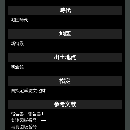
その他のご案内
時代
Others
戦国時代
地区
新御殿
出土地点
朝倉館
指定
国指定重要文化財
参考文献
報告書 報告書1
実測図版番号 ―
写真図版番号 ―