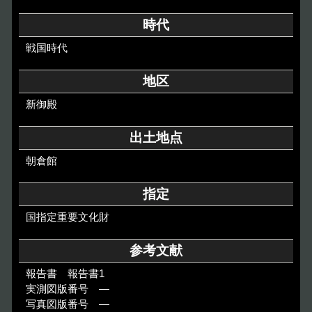
その他のご案内
時代
Others
戦国時代
地区
新御殿
出土地点
朝倉館
指定
国指定重要文化財
参考文献
報告書 報告書1
実測図版番号 ―
写真図版番号 ―