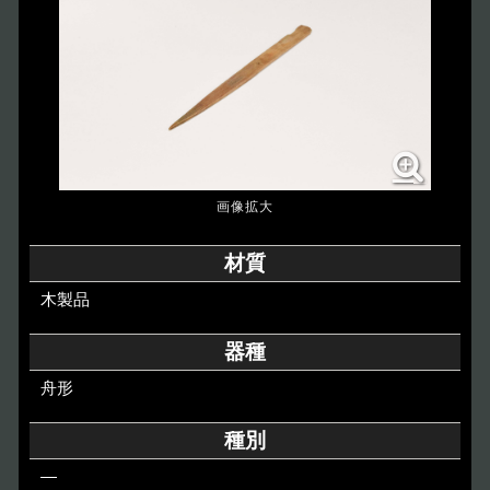
博物館のご案内
About
遺跡のご紹介
Site
アクセス
Access
各種申請
材質
Applications
木製品
トピックス
Topics
器種
舟形
イベント
Event
種別
デジタルアーカイブ
Digital Archive
―