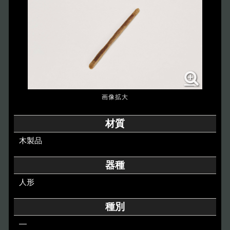
博物館のご案内
About
遺跡のご紹介
Site
アクセス
Access
各種申請
材質
Applications
木製品
トピックス
Topics
器種
人形
イベント
Event
種別
デジタルアーカイブ
Digital Archive
―