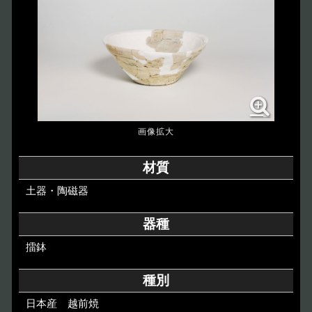
博物館のご案内
About
遺跡のご紹介
Site
アクセス
Access
各種申請
材質
Applications
土器・陶磁器
トピックス
Topics
器種
擂鉢
イベント
Event
種別
デジタルアーカイブ
Digital Archive
日本産 越前焼