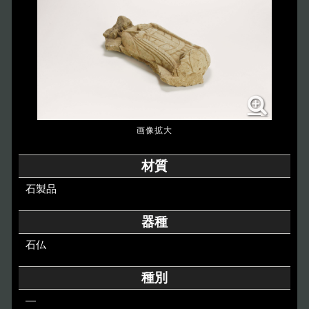
博物館のご案内
About
遺跡のご紹介
Site
アクセス
Access
各種申請
材質
Applications
石製品
トピックス
Topics
器種
石仏
イベント
Event
種別
デジタルアーカイブ
Digital Archive
―