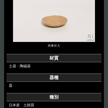
博物館のご案内
About
遺跡のご紹介
Site
アクセス
Access
各種申請
材質
Applications
土器・陶磁器
トピックス
Topics
器種
皿
イベント
Event
種別
デジタルアーカイブ
Digital Archive
日本産 土師質