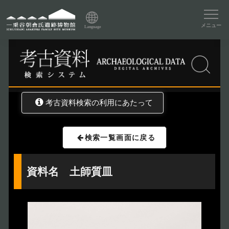
資料データベーストップ
メニュー
Language
トップ
資料データベース
考古資料検索
考古資料検索の利用にあたって
検索一覧画面に戻る
資料名 土師質皿
トップページ
Index
本日の博物館
Today