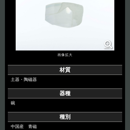
博物館のご案内
About
遺跡のご紹介
Site
アクセス
Access
各種申請
材質
Applications
土器・陶磁器
トピックス
Topics
器種
碗
イベント
Event
種別
デジタルアーカイブ
Digital Archive
中国産 青磁