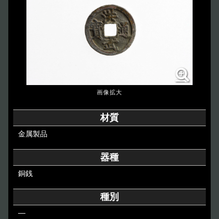
博物館のご案内
About
遺跡のご紹介
Site
アクセス
Access
各種申請
材質
Applications
金属製品
トピックス
Topics
器種
銅銭
イベント
Event
種別
デジタルアーカイブ
Digital Archive
―