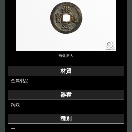
博物館のご案内
About
遺跡のご紹介
Site
アクセス
Access
各種申請
材質
Applications
金属製品
トピックス
Topics
器種
銅銭
イベント
Event
種別
デジタルアーカイブ
Digital Archive
―