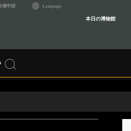
各種申請
システム
Language
歴史資料検索システム
石造物
本日の博物館