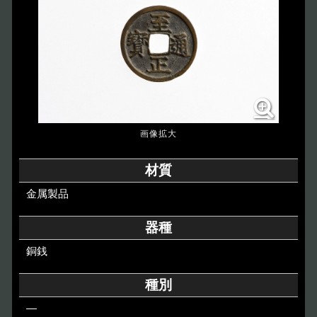
博物館のご案内
About
遺跡のご紹介
Site
アクセス
Access
各種申請
材質
Applications
金属製品
トピックス
Topics
器種
銅銭
イベント
Event
種別
デジタルアーカイブ
Digital Archive
―