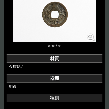
博物館のご案内
About
遺跡のご紹介
Site
アクセス
Access
各種申請
材質
Applications
金属製品
トピックス
Topics
器種
銅銭
イベント
Event
種別
デジタルアーカイブ
Digital Archive
―