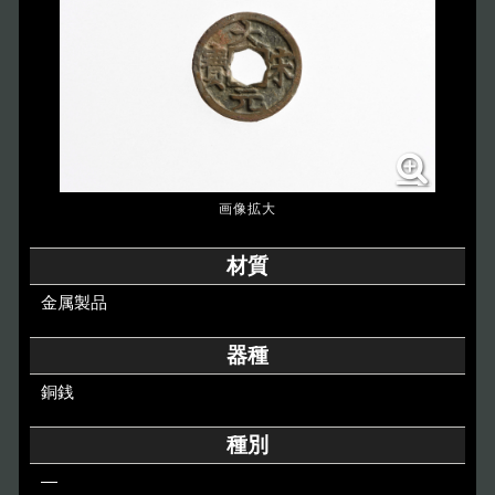
博物館のご案内
About
遺跡のご紹介
Site
アクセス
Access
各種申請
材質
Applications
金属製品
トピックス
Topics
器種
銅銭
イベント
Event
種別
デジタルアーカイブ
Digital Archive
―