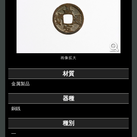
博物館のご案内
About
遺跡のご紹介
Site
アクセス
Access
各種申請
材質
Applications
金属製品
トピックス
Topics
器種
銅銭
イベント
Event
種別
デジタルアーカイブ
Digital Archive
―