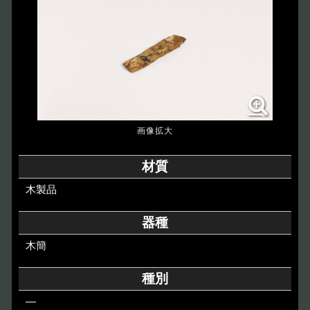
博物館のご案内
About
遺跡のご紹介
Site
アクセス
Access
各種申請
材質
Applications
木製品
トピックス
Topics
器種
木簡
イベント
Event
種別
デジタルアーカイブ
Digital Archive
―