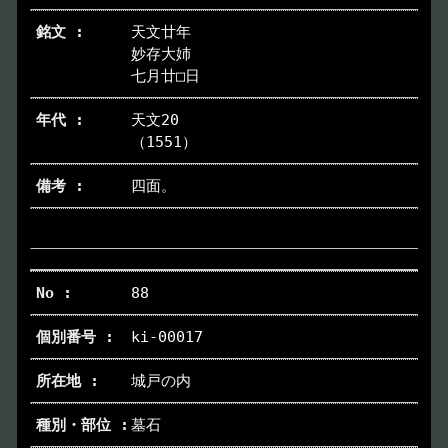
天文廿年
妙存大姉
七月廿□日
天文20
（1551）
四面。
88
ki-00017
城戸の内
墓石