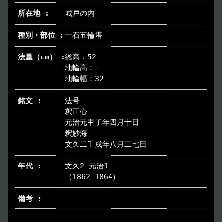
城戸の内
一石五輪塔
総高：52
地輪高：-
地輪幅：32
法号
釈正心
元治元甲子年四月十日
釈妙海
文久二壬戌年八月二七日
文久2 元治1
（1862 1864）