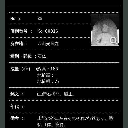
85
Ko-00016
西山光照寺
石仏
総高：168
地輪高：-
地輪幅：77
□□新右衛門』願主』
上記の外に左右それぞれ7行銘あり。懸
仏11体。座像。