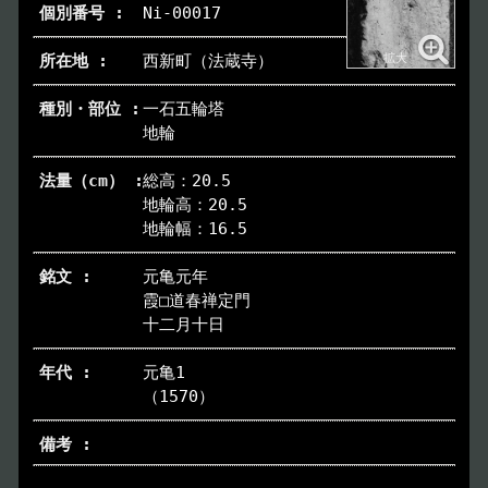
Ni-00017
西新町（法蔵寺）
一石五輪塔
地輪
総高：20.5
地輪高：20.5
地輪幅：16.5
元亀元年
霞□道春禅定門
十二月十日
元亀1
（1570）