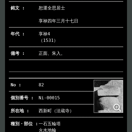
トップページ
恕運全思居士
Index
享禄四年三月十七日
本日の博物館
Today
享禄4
（1531）
博物館のご案内
About
正面、朱入。
遺跡のご紹介
Site
アクセス
Access
82
各種申請
Ni-00015
Applications
西新町（法蔵寺）
トピックス
Topics
一石五輪塔
火水地輪