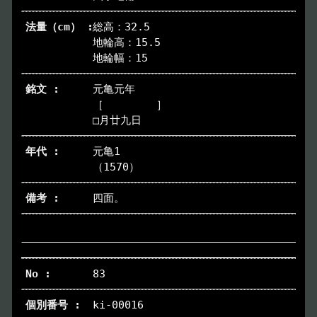
イベント
Event
総高：32.5
地輪高：15.5
デジタルアーカイブ
Digital Archive
地輪幅：15
元亀元年
その他のご案内
Others
［ ］
□月廿九日
元亀1
（1570）
四面。
83
ki-00016