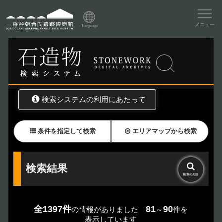
資料データベーストップ
メニュー
Language
トップ
資料データベース
石造物検索
検索システムの利用にあたって
条件を指定して検索
エリアマップから検索
検索結果
検索の
先頭
全1397件
81
90
の情報がありました
～
件を
表示しています