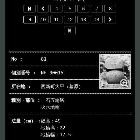
4
5
6
7
8
9
10
11
12
13
14
81
NH-00015
西新町大平（墓原）
一石五輪塔
火水地輪
総高：49
地輪高：22
地輪幅：17.5