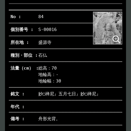
84
S-00016
盛源寺
石仏
総高：70
地輪高：-
地輪幅：30
妙□禅尼』五月七日』妙□禅尼』
舟形光背。