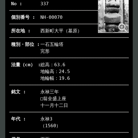
337
NH-00070
西新町大平（墓原）
一石五輪塔
完形
総高：63.6
地輪高：24.5
地輪幅：19.6
永禄三年
□翁全盛上座
十一月十二日
永禄3
（1560）