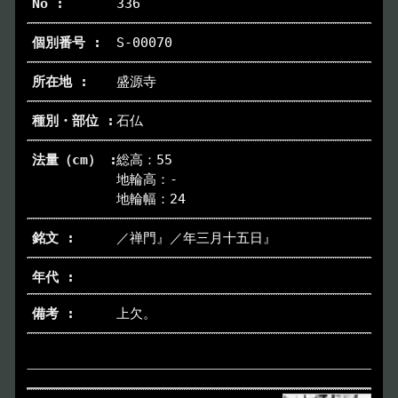
336
S-00070
盛源寺
石仏
総高：55
地輪高：-
地輪幅：24
／禅門』／年三月十五日』
上欠。