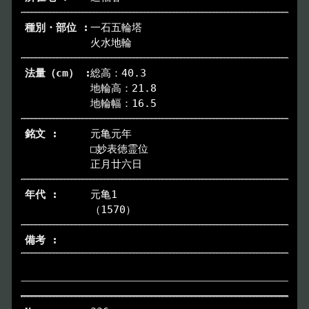
一石五輪塔
火水地輪
総高：40.3
地輪高：21.8
地輪幅：16.5
元亀元年
□妙表徳霊位
正月廿六日
元亀1
（1570）