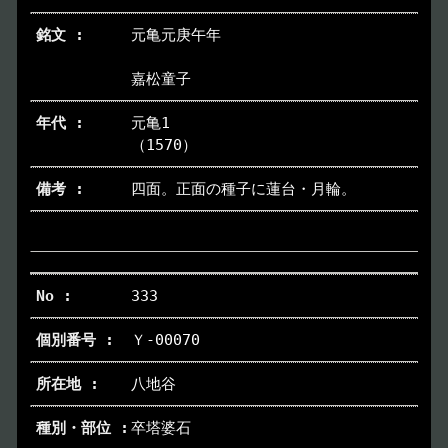
元亀元庚午年
デジタルアーカイブ
Digital Archive
嘉松童子
その他のご案内
Others
元亀1
（1570）
四面。正面の種子に蓮台・月輪。
333
Ｙ-00070
八地谷
卒塔婆石