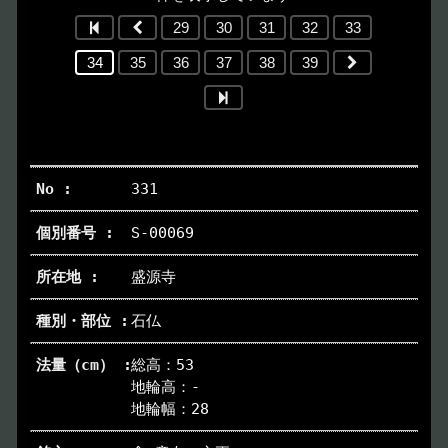
29
30
31
32
33
34
35
36
37
38
39
331
S-00069
盛源寺
石仏
総高：53
地輪高：-
地輪幅：28
トップページ
Index