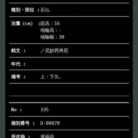
石仏
総高：16
地輪高：-
地輪幅：30
／尼妙西禅尼
上・下欠。
335
D-00070
道福谷