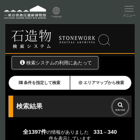
資料データベーストップ
メニュー
Language
トップ
資料データベース
石造物検索
検索システムの利用にあたって
条件を指定して検索
エリアマップから検索
検索結果
検索の
先頭
全1397件
331
340
の情報がありました
～
件を表示しています