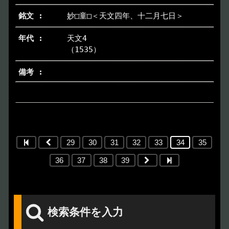
妙□童□＜天文四年、十二月七日＞
天文4
（1535）
29
30
31
32
33
34
35
36
37
38
39
検索条件を入力