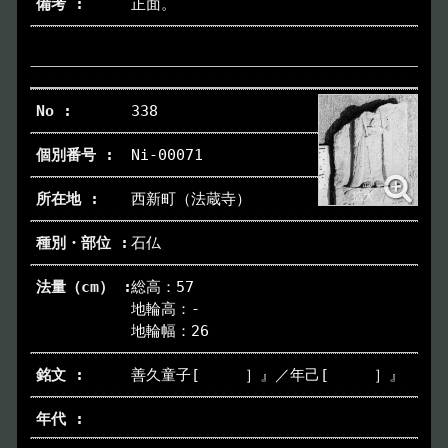
正面。
338
Ni-00071
西新町（法蔵寺）
石仏
総高：57
地輪高：-
地輪幅：26
善久童子[ ］』／年己[ ］』