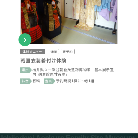
体験メニュー
通年
要予約
戦国衣装着付け体験
福井県立一乗谷朝倉氏遺跡博物館 基本展示室
場所
内「朝倉館原寸再現」
有料
予約時間1枠につき1組
料金
定員
Ichijodani Asakura Family Site Museum