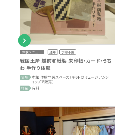
体験メニュー
通年
予約不要
戦国土産 越前和紙製 朱印帳・カード・うち
わ 手作り体験
本館 体験学習スペース（キットはミュージアムシ
場所
ョップで販売）
有料
料金