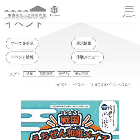
メニュー
Language
イベント
すべてを表示
展示情報
イベント情報
体験メニュー
タグ：
通年
期間限定
要予約
予約不要
TOP
イベント
「本日の展示・イベント」に表示