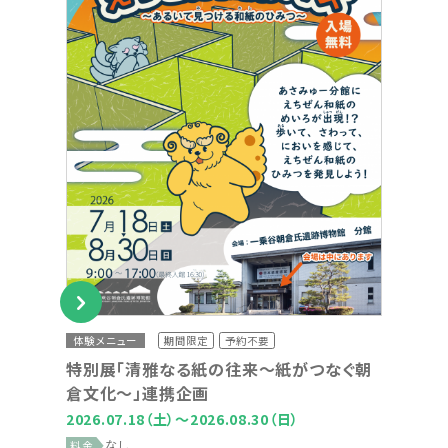
トップページ
Index
本日の博物館
Today
博物館のご案内
About
遺跡のご紹介
Site
アクセス
Access
体験メニュー
期間限定
予約不要
各種申請
Applications
特別展「清雅なる紙の往来～紙がつなぐ朝
倉文化～」連携企画
2026.07.18
（土）
～2026.08.30
（日）
トピックス
Topics
なし
料金