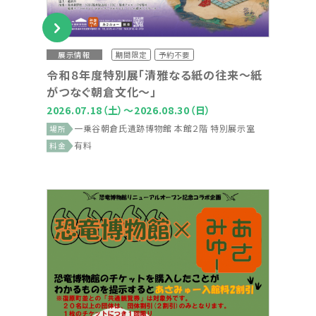
展示情報
期間限定
予約不要
令和８年度特別展「清雅なる紙の往来～紙
がつなぐ朝倉文化～」
2026.07.18
（土）
～2026.08.30
（日）
一乗谷朝倉氏遺跡博物館 本館２階 特別展示室
場所
有料
料金