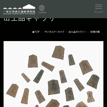
メニュー
Language
出土品ギャラリー
TOP
デジタルアーカイブ
出土品ギャラリー
将棋の駒
トップページ
Index
本日の博物館
Today