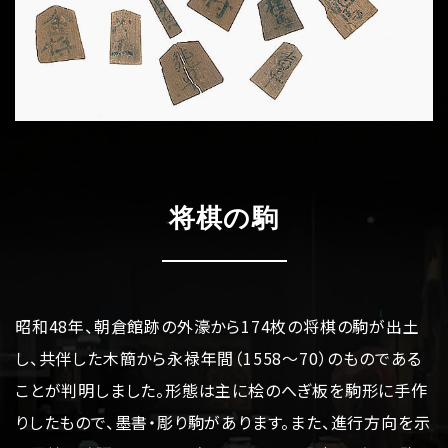
博物館のご案内
About
遺跡のご紹介
Site
アクセス
Access
将棋の駒
各種申請
Applications
トピックス
Topics
昭和48年、朝倉館跡の外濠から174枚の将棋の駒が出土
イベント
Event
し、共伴した木簡から永禄年間（1558～70）のものである
ことが判明しました。形態は主に桧のへぎ板を駒形に手作
デジタルアーカイブ
Digital Archive
りしたもので、墨書・彫り駒があります。また、進行方向を示