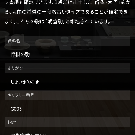
す墨線も確認できます。1点だけ出土した「酔象・太子」駒か
その他のご案内
Others
ら、現在の将棋の一段階古いタイプであることが推定でき
ます。これらの駒は「朝倉駒」と命名されています。
資料名
将棋の駒
ふりがな
しょうぎのこま
ギャラリー番号
G003
指定