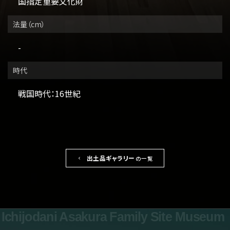
国指定重要文化財
法量（cm）
-
時代
戦国時代：16世紀
出土品ギャラリー
の一覧
Ichijodani Asakura Family Site Museum