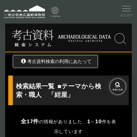
資料データベーストップ
メニュー
Language
トップ
資料データベース
考古資料検索
考古資料検索の利用にあたって
検索結果一覧
■テーマから検
検索の
先頭
索・職人 「紺屋」
全17件
1
10
の情報がありました
～
件を表
示しています