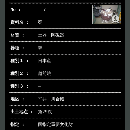
7
甕
土器・陶磁器
甕
日本産
越前焼
―
平井・川合殿
第29次
国指定重要文化財