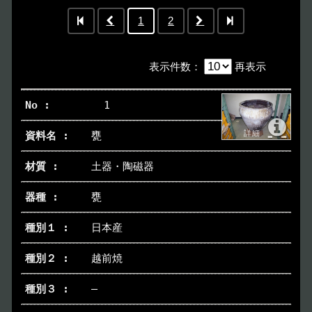
1
2
表示件数
：
再表示
1
甕
土器・陶磁器
甕
日本産
越前焼
―