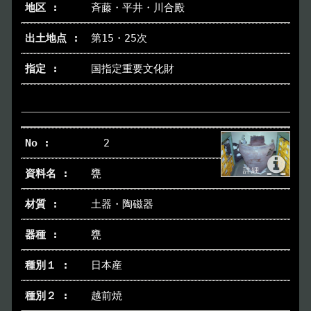
斉藤・平井・川合殿
トップページ
Index
第15・25次
国指定重要文化財
本日の博物館
Today
博物館のご案内
About
2
遺跡のご紹介
Site
甕
アクセス
土器・陶磁器
Access
甕
各種申請
Applications
日本産
トピックス
Topics
越前焼