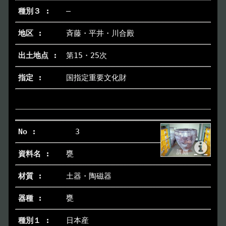
―
イベント
Event
斉藤・平井・川合殿
デジタルアーカイブ
Digital Archive
第15・25次
その他のご案内
国指定重要文化財
Others
3
甕
土器・陶磁器
甕
日本産