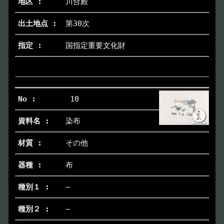
川合殿
第30次
国指定重要文化財
10
染布
その他
布
―
―