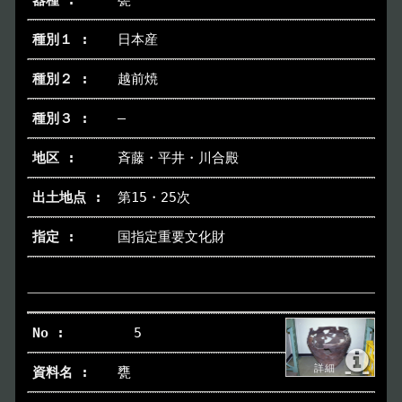
甕
日本産
越前焼
―
斉藤・平井・川合殿
第15・25次
国指定重要文化財
5
甕