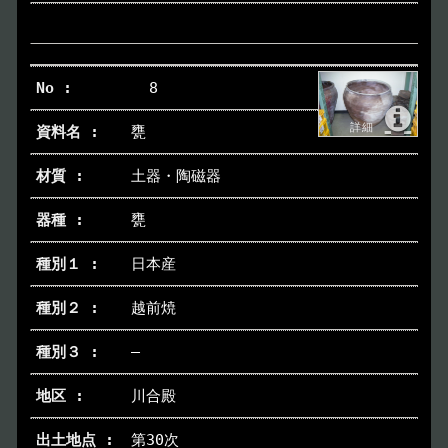
8
甕
土器・陶磁器
甕
日本産
越前焼
―
川合殿
第30次