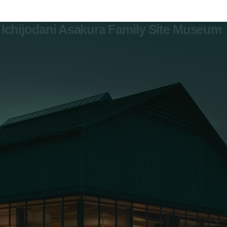
Ichijodani Asakura Family Site Museum
0776-41-7700
お問い合わせ