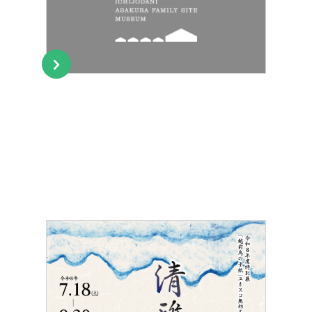
本日の博物館
Today
博物館のご案内
About
遺跡のご紹介
Site
アクセス
Access
各種申請
Applications
トピックス
Topics
イベント
Event