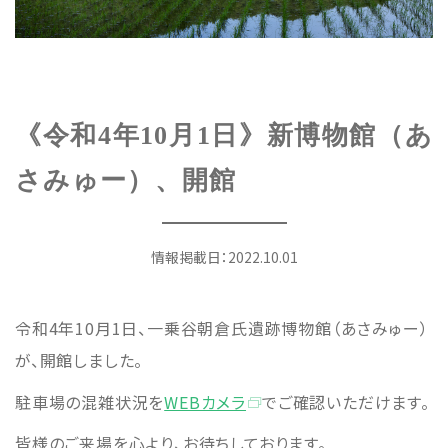
遺跡のご紹介
Site
アクセス
Access
《令和4年10月1日》新博物館（あ
各種申請
Applications
さみゅー）、開館
トピックス
Topics
情報掲載日：
2022.10.01
イベント
Event
令和4年10月1日、一乗谷朝倉氏遺跡博物館（あさみゅー）
デジタルアーカイブ
Digital Archive
が、開館しました。
駐車場の混雑状況を
WEBカメラ
でご確認いただけます。
その他のご案内
Others
皆様のご来場を心より、お待ちしております。