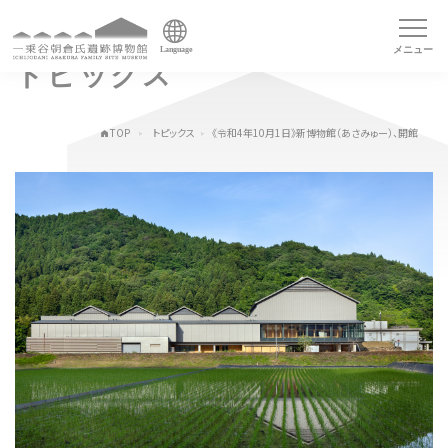
メニュー
Language
トピックス
TOP
トピックス
《令和4年10月1日》新博物館（あさみゅー）、開館
トップページ
Index
本日の博物館
Today
博物館のご案内
About