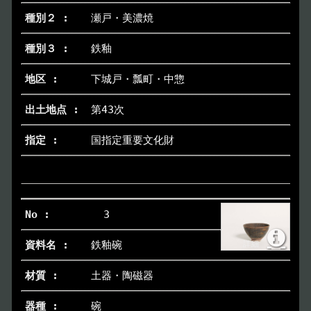
瀬戸・美濃焼
イベント
Event
鉄釉
デジタルアーカイブ
Digital Archive
下城戸・瓢町・中惣
第43次
その他のご案内
Others
国指定重要文化財
3
鉄釉碗
土器・陶磁器
碗