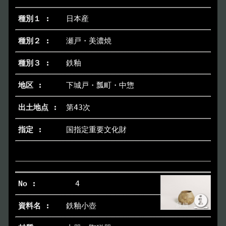
日本産
瀬戸・美濃焼
鉄釉
下城戸・瓢町・中惣
第43次
国指定重要文化財
4
鉄釉小壺