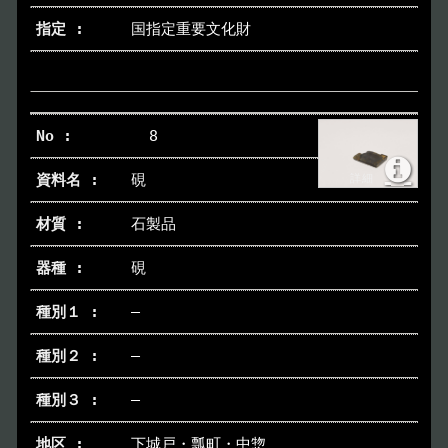
国指定重要文化財
8
硯
石製品
硯
―
―
―
下城戸・瓢町・中惣