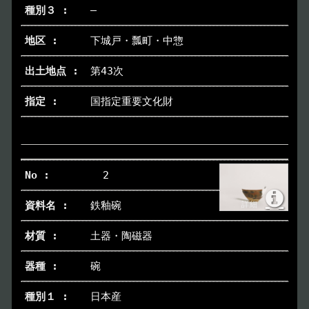
―
トップページ
下城戸・瓢町・中惣
Index
第43次
本日の博物館
Today
国指定重要文化財
博物館のご案内
About
遺跡のご紹介
Site
2
鉄釉碗
アクセス
Access
土器・陶磁器
各種申請
Applications
碗
トピックス
Topics
日本産