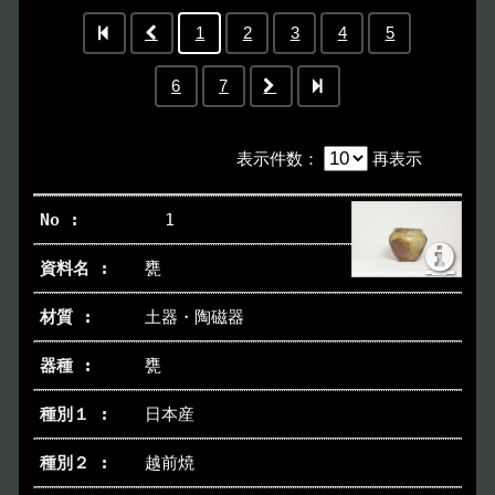
1
2
3
4
5
6
7
表示件数
：
再表示
1
甕
土器・陶磁器
甕
日本産
越前焼