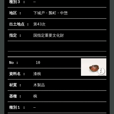
―
下城戸・瓢町・中惣
第43次
国指定重要文化財
10
漆椀
木製品
椀
―