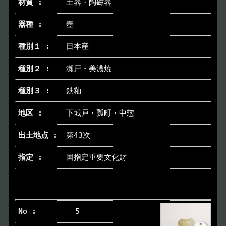
土器・陶磁器
壺
日本産
瀬戸・美濃焼
鉄釉
下城戸・瓢町・中惣
第43次
国指定重要文化財
5