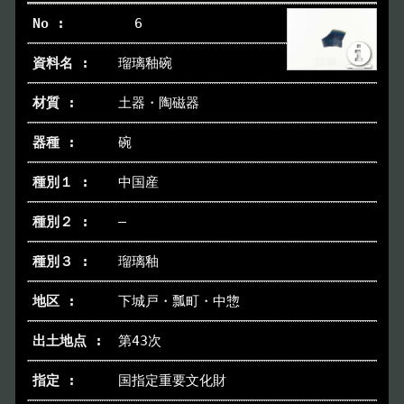
6
瑠璃釉碗
土器・陶磁器
碗
中国産
―
瑠璃釉
下城戸・瓢町・中惣
第43次
国指定重要文化財