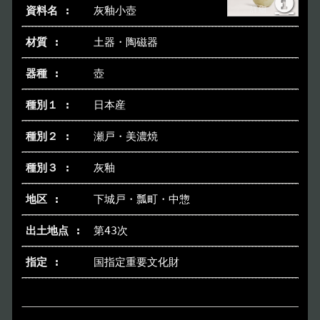
灰釉小壺
土器・陶磁器
壺
日本産
瀬戸・美濃焼
灰釉
下城戸・瓢町・中惣
第43次
国指定重要文化財