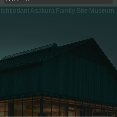
Ichijodani Asakura Family Site Museum
お問い合わせ