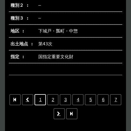
―
―
下城戸・瓢町・中惣
第43次
国指定重要文化財
1
2
3
4
5
6
7