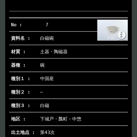
7
白磁碗
土器・陶磁器
碗
中国産
―
白磁
下城戸・瓢町・中惣
第43次