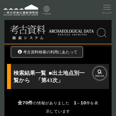
資料データベーストップ
メニュー
Language
トップ
資料データベース
考古資料検索
考古資料検索の利用にあたって
検索結果一覧
■出土地点別一
検索の
先頭
覧から 「第43次」
全70件
1
10
の情報がありました
～
件を表
示しています