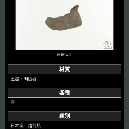
博物館のご案内
About
遺跡のご紹介
Site
アクセス
Access
各種申請
材質
Applications
土器・陶磁器
トピックス
Topics
器種
壺
イベント
Event
種別
デジタルアーカイブ
Digital Archive
日本産 越前焼