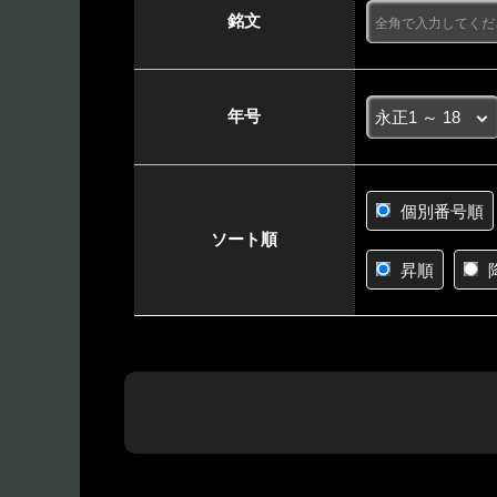
銘文
年号
個別番号順
ソート順
昇順