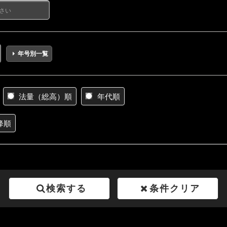
年号別一覧
法量（総高）順
年代順
降順
検索する
条件クリア