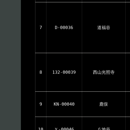
7
D-00036
道福谷
8
132-00039
西山光照寺
9
KN-00040
鹿俣
10
Ｙ-00046
八地谷