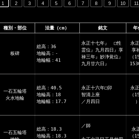
1
2
3
4
5
6
7
8
9
10
11
種別・部位
法量（cm）
銘文
年
永正十七年』 □性
永正
総高：36
霊位』九月四日』享
享
板碑
地輪高：-
禄三年』妙浄覚位』
（1
地輪幅：41
九月廿六日』
15
総高：40.5
永正十六年□卯
永正
一石五輪塔
地輪高：18
智清上座
（1
火水地輪
地輪幅：17.7
／月四日
／師
総高：18.3
永
一石五輪塔
地輪高：18.3
（1