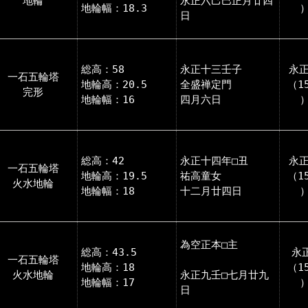
地輪
永正六己巳正月廿四
地輪幅：18.3
日
総高：58
永正十三壬子
永正
一石五輪塔
地輪高：20.5
全盛禅定門
（1
完形
地輪幅：16
四月六日
総高：42
永正十四年□丑
永正
一石五輪塔
地輪高：19.5
祐高童女
（1
火水地輪
地輪幅：18
十二月廿四日
為空正本□主
総高：43.5
永
一石五輪塔
地輪高：18
（1
火水地輪
永正九壬□七月廿九
地輪幅：17
日