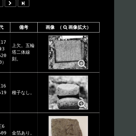
代
備考
画像 （
画像拡大）
17
上欠。五輪
禄3
塔二体線
520
刻。
30）
16
519
種子なし。
）
正6
509
金箔あり。