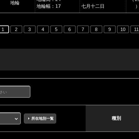
地輪
地輪幅：17
七月十二日
1
2
3
4
5
6
7
8
9
10
11
種別
所在地別一覧