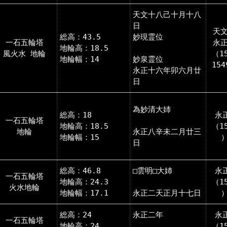
天文十八己十月十八
日
天文
総高：43.5
妙現霊位
一石五輪塔
永正
地輪高：18.5
風火水 地輪
（1
地輪幅：14
妙泉霊位
15
永正十六年卯六月廿
日
為妙清大姉
総高：18
永
一石五輪塔
地輪高：18.5
（1
地輪
永正八辛未二月廿三
地輪幅：15
日
総高：46.8
□雲明□大姉
永
一石五輪塔
地輪高：24.3
（1
火水地輪
地輪幅：17.1
永正二天正月十七日
総高：24
永正二年
永
一石五輪塔
地輪高：24
（1