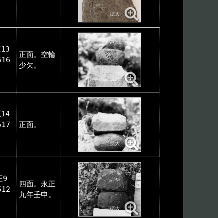
）
13
正面。空輪
516
少欠。
）
14
517
正面。
）
正9
四面。永正
512
九年壬申。
）