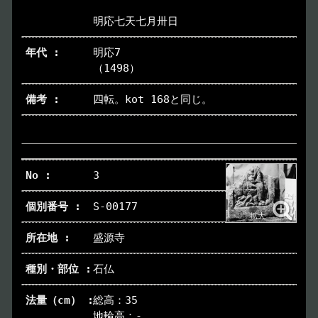
明応七天七月卅日
明応7
（1498）
四転。kot 168と同じ。
3
S-00177
盛源寺
石仏
総高：35
地輪高：-