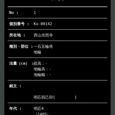
1
Ko-00142
西山光照寺
一石五輪塔
トップページ
Index
地輪
総高：-
本日の博物館
Today
地輪高：-
地輪幅：-
博物館のご案内
About
遺跡のご紹介
Site
明応四己卯[ ]
明応4
アクセス
Access
（1495）