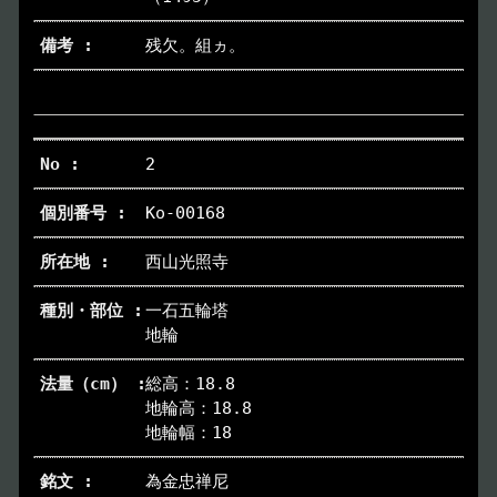
残欠。組ヵ。
各種申請
Applications
トピックス
Topics
2
イベント
Event
Ko-00168
デジタルアーカイブ
Digital Archive
西山光照寺
一石五輪塔
その他のご案内
Others
地輪
総高：18.8
地輪高：18.8
地輪幅：18
為金忠禅尼