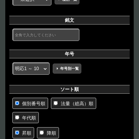
銘文
年号
年号別一覧
ソート順
個別番号順
法量（総高）順
年代順
昇順
降順