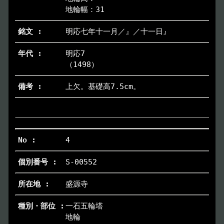
地輪幅：31
明応七年十一月／』／十一日』
明応7
（1498）
上欠。基礎高7.5cm。
4
S-00552
盛源寺
一石五輪塔
地輪