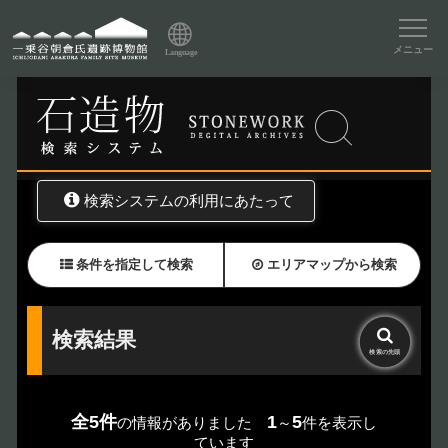
資料データベーストップ
メニュー
Language
トップ
資料データベース
石造物検索
検索システムの利用にあたって
条件を指定して検索
エリアマップから検索
検索結果
検索の
先頭
全5件
1
5
の情報がありました
～
件を表示し
ています