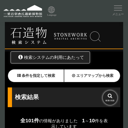
資料データベーストップ
メニュー
Language
トップ
資料データベース
石造物検索
検索システムの利用にあたって
条件を指定して検索
エリアマップから検索
検索結果
検索の
先頭
全101件
1
10
の情報がありました
～
件を表
示しています