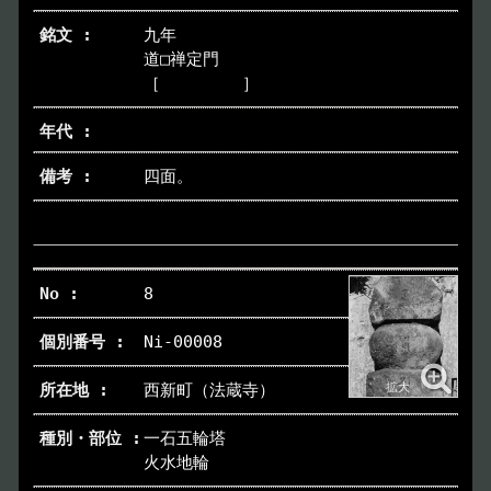
九年
道□禅定門
［ ］
四面。
8
Ni-00008
西新町（法蔵寺）
一石五輪塔
火水地輪