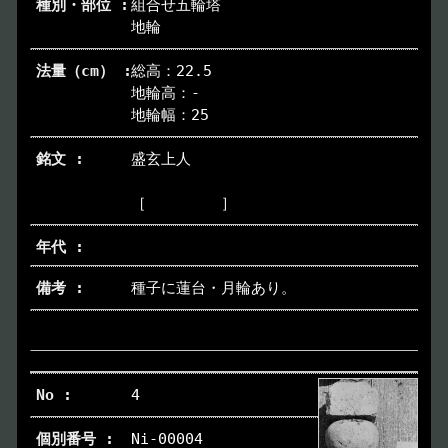
組合せ五輪塔
地輪
総高：22.5
地輪高：-
地輪幅：25
盛玄上人
［ ］
種子に蓮台・月輪あり。
4
Ni-00004