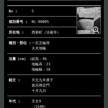
5
Ni-00005
西新町（法蔵寺）
一石五輪塔
火水地輪
総高：46
地輪高：23
地輪幅：18
天文九年庚子
真宗禅定門
十月九日
天文9
（1540）