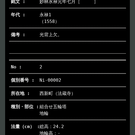
妙林永禄元年七月［ ］
トップページ
Index
永禄1
（1558）
本日の博物館
Today
光背上欠。
博物館のご案内
About
遺跡のご紹介
Site
2
Ni-00002
アクセス
Access
西新町（法蔵寺）
各種申請
Applications
組合せ五輪塔
地輪
トピックス
Topics
総高：24.2
地輪高：-