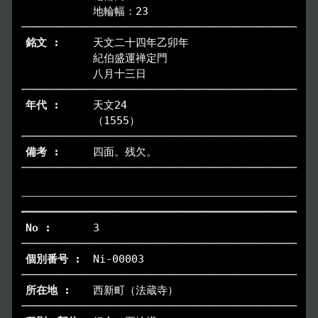
イベント
Event
地輪幅：23
天文二十四年乙卯年
デジタルアーカイブ
Digital Archive
紀伯盛運禅定門
八月十三日
その他のご案内
Others
天文24
（1555）
四面。残欠。
3
Ni-00003
西新町（法蔵寺）