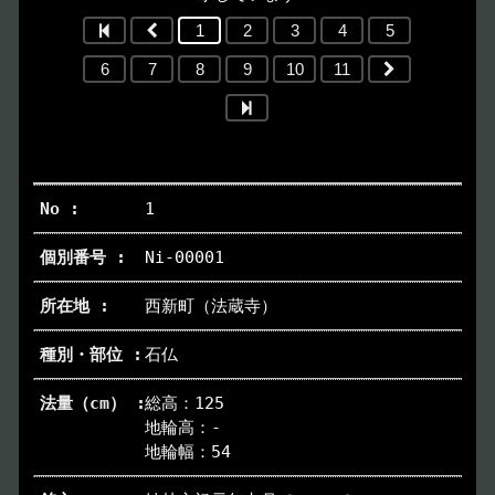
1
2
3
4
5
6
7
8
9
10
11
1
Ni-00001
西新町（法蔵寺）
石仏
総高：125
地輪高：-
地輪幅：54